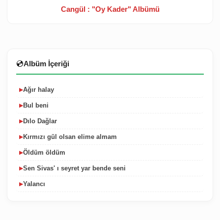
Cangül : "Oy Kader" Albümü
💿
Albüm İçeriği
Ağır halay
▶
Bul beni
▶
Dılo Dağlar
▶
Kırmızı gül olsan elime almam
▶
Öldüm öldüm
▶
Sen Sivas' ı seyret yar bende seni
▶
Yalancı
▶