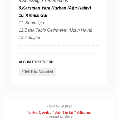
8.Sensizliğin Yeri Bomboş
9.Karşıdan Yara Kurban (Ağır Halay)
10. Kırmızı Gül
11. Senin İçin
12.Bana Tabip Getirmeyin (Uzun Hava)
13.Halaylar
ALBÜM ETIKETLERI:
# Telli Kılıç Albümleri
« ÖNCEKI ALBÜM
Türkü Çevik : " Adı Türkü " Albümü
SONRAKI ALBÜM »