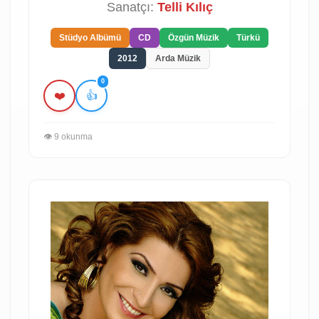
Sanatçı:
Telli Kılıç
Stüdyo Albümü
CD
Özgün Müzik
Türkü
2012
Arda Müzik
0
❤️
👍
👁️ 9 okunma