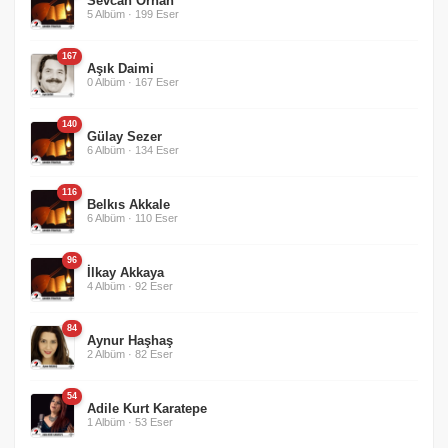
Sevcan Orhan
5 Albüm · 199 Eser
167
Aşık Daimi
0 Albüm · 167 Eser
140
Gülay Sezer
6 Albüm · 134 Eser
116
Belkıs Akkale
6 Albüm · 110 Eser
96
İlkay Akkaya
4 Albüm · 92 Eser
84
Aynur Haşhaş
2 Albüm · 82 Eser
54
Adile Kurt Karatepe
1 Albüm · 53 Eser