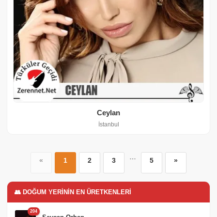
Ceylan
İstanbul
…
«
1
2
3
5
»
👥 DOĞUM YERININ EN ÜRETKENLERI
204