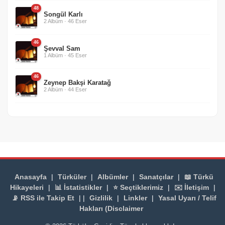
48
Songül Karlı
2 Albüm · 46 Eser
46
Şevval Sam
1 Albüm · 45 Eser
46
Zeynep Bakşi Karatağ
2 Albüm · 44 Eser
Anasayfa
|
Türküler
|
Albümler
|
Sanatçılar
|
📖 Türkü
Hikayeleri
|
📊 İstatistikler
|
⭐ Seçtiklerimiz
|
✉️ İletişim
|
📡 RSS ile Takip Et
| |
Gizlilik
|
Linkler
|
Yasal Uyarı / Telif
Hakları (Disclaimer