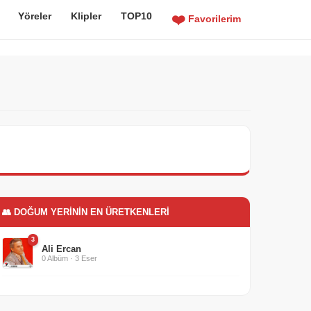
Yöreler
Klipler
TOP10
❤️
Favorilerim
👥 DOĞUM YERININ EN ÜRETKENLERI
3
Ali Ercan
0 Albüm · 3 Eser