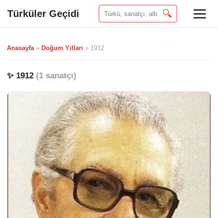
Türküler Geçidi
🔍
Anasayfa
»
Doğum Yılları
»
1912
✨ 1912
(1 sanatçı)