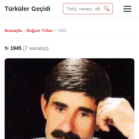
Türküler Geçidi
🔍
Anasayfa
»
Doğum Yılları
»
1945
✨ 1945
(7 sanatçı)