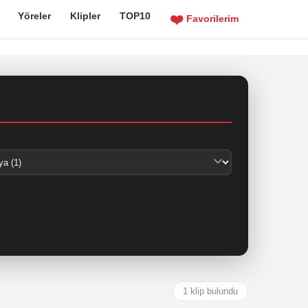
Yöreler
Klipler
TOP10
❤️
Favorilerim
1 klip bulundu