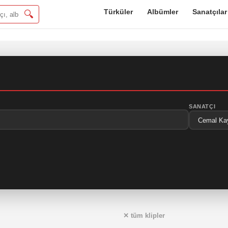
Türküler
Albümler
Sanatçılar
🔍
SANATÇI
✕ tüm klipler