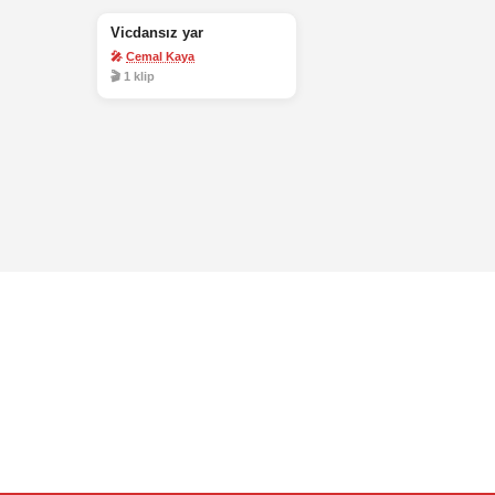
Vicdansız yar
🎤
Cemal Kaya
🎬 1 klip