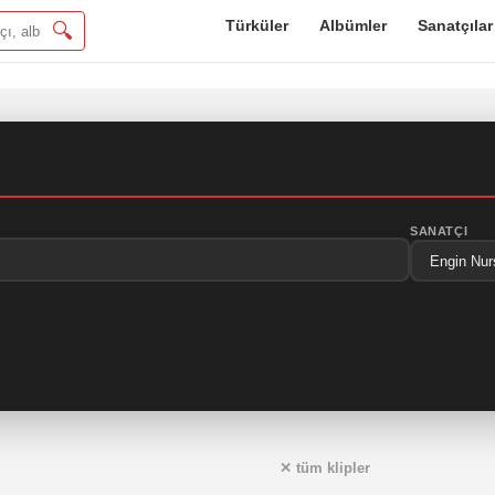
Türküler
Albümler
Sanatçılar
🔍
SANATÇI
✕ tüm klipler