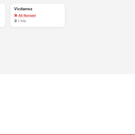
Vicdansız
🎤
Ali Nurşani
🎬 1 klip