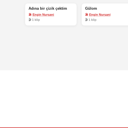
Adına bir çizik çektim
Gülom
🎤
Engin Nurşani
🎤
Engin Nurşani
🎬 1 klip
🎬 1 klip