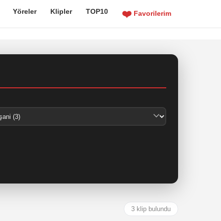
Yöreler
Klipler
TOP10
❤️
Favorilerim
3 klip bulundu