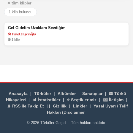
✕ tüm klipler
1 klip bulundu
Gel Gidelim Uzaklara Sevdiğim
🎤
Emel Taşçıoğlu
🎬 1 klip
Anasayfa
|
Türküler
|
Albümler
|
Sanatçılar
|
📖 Türkü
Hikayeleri
|
📊 İstatistikler
|
⭐ Seçtiklerimiz
|
✉️ İletişim
|
📡 RSS ile Takip Et
| |
Gizlilik
|
Linkler
|
Yasal Uyarı / Telif
Hakları (Disclaimer
© 2026 Türküler Geçidi – Tüm hakları saklıdır.