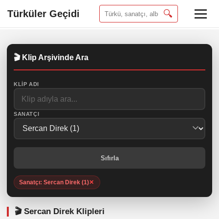
Türküler Geçidi
🔍
🎬 Klip Arşivinde Ara
KLIP ADI
SANATÇI
Sıfırla
Sanatçı: Sercan Direk (1)
✕
🎬 Sercan Direk Klipleri