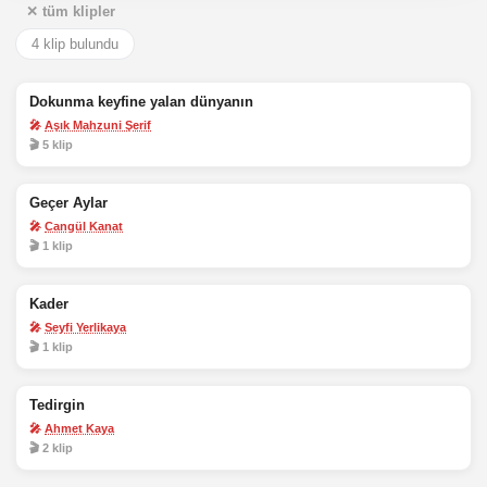
✕ tüm klipler
4 klip bulundu
Dokunma keyfine yalan dünyanın
🎤
Aşık Mahzuni Şerif
🎬 5 klip
Geçer Aylar
🎤
Cangül Kanat
🎬 1 klip
Kader
🎤
Seyfi Yerlikaya
🎬 1 klip
Tedirgin
🎤
Ahmet Kaya
🎬 2 klip