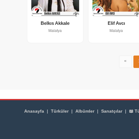
Belkıs Akkale
Elif Avcı
Malatya
Malatya
«
Anasayfa
|
Türküler
|
Albümler
|
Sanatçılar
|
📖 T