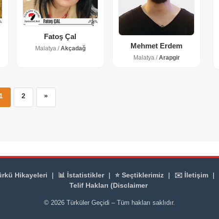
Fatoş Çal
Mehmet Erdem
Malatya /
Akçadağ
Malatya /
Arapgir
1
2
»
ürkü Hikayeleri
|
📊 İstatistikler
|
⭐ Seçtiklerimiz
|
✉️ İletişim
|
Telif Hakları (Disclaimer
© 2026 Türküler Geçidi – Tüm hakları saklıdır.