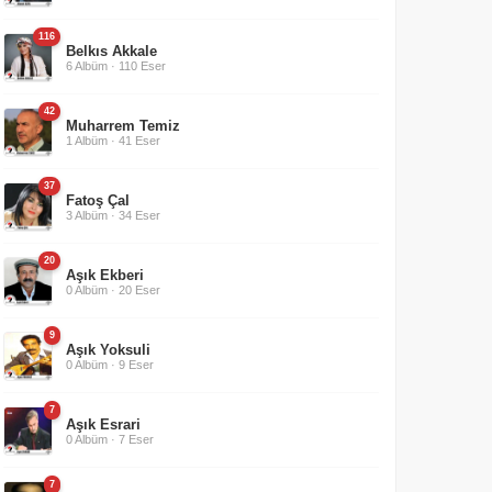
116
Belkıs Akkale
6 Albüm · 110 Eser
42
Muharrem Temiz
1 Albüm · 41 Eser
37
Fatoş Çal
3 Albüm · 34 Eser
20
Aşık Ekberi
0 Albüm · 20 Eser
9
Aşık Yoksuli
0 Albüm · 9 Eser
7
Aşık Esrari
0 Albüm · 7 Eser
7