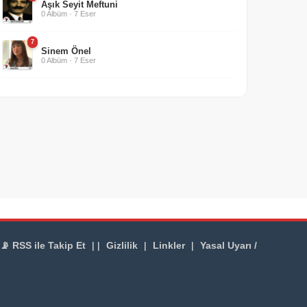
Aşık Seyit Meftuni
0 Albüm · 7 Eser
7
Sinem Önel
0 Albüm · 7 Eser
📡 RSS ile Takip Et
| |
Gizlilik
|
Linkler
|
Yasal Uyarı /