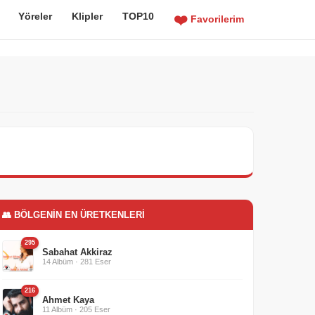
Yöreler
Klipler
TOP10
❤️
Favorilerim
👥 BÖLGENIN EN ÜRETKENLERI
295
Sabahat Akkiraz
14 Albüm · 281 Eser
216
Ahmet Kaya
11 Albüm · 205 Eser