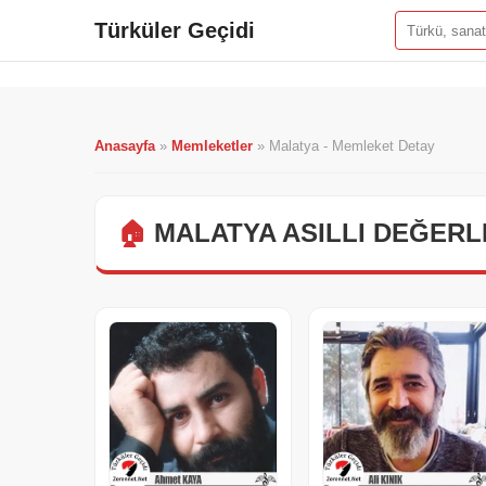
Türküler Geçidi
Anasayfa
»
Memleketler
»
Malatya - Memleket Detay
🏠
MALATYA ASILLI DEĞERL