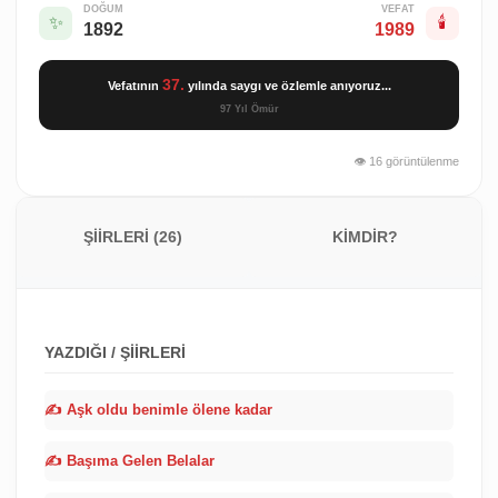
DOĞUM
VEFAT
✨
🕯️
1892
1989
37.
Vefatının
yılında saygı ve özlemle anıyoruz...
97 Yıl Ömür
👁️ 16 görüntülenme
ŞİİRLERİ (26)
KİMDİR?
YAZDIĞI / ŞİİRLERİ
✍️ Aşk oldu benimle ölene kadar
✍️ Başıma Gelen Belalar