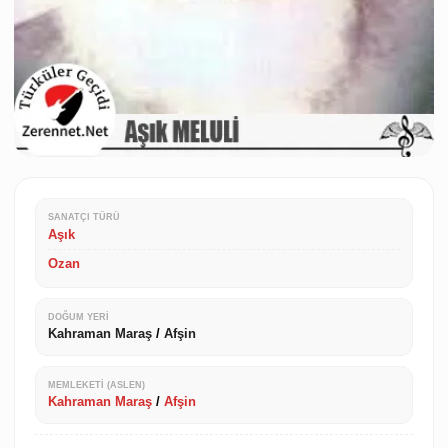
SANATÇI TÜRÜ
Aşık
Ozan
DOĞUM YERI
Kahraman Maraş
/
Afşin
MEMLEKETI (ASLEN)
Kahraman Maraş
/
Afşin