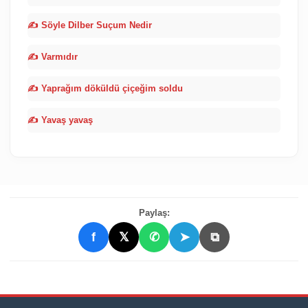
✍️ Söyle Dilber Suçum Nedir
✍️ Varmıdır
✍️ Yaprağım döküldü çiçeğim soldu
✍️ Yavaş yavaş
Paylaş:
f
𝕏
✆
➤
⧉