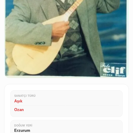
SANATÇI TÜRÜ
Aşık
Ozan
DOĞUM YERI
Erzurum