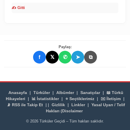
✍️ Gitti
Paylaş:
f
𝕏
✆
➤
⧉
Anasayfa
|
Türküler
|
Albümler
|
Sanatçılar
|
📖 Türkü
Hikayeleri
|
📊 İstatistikler
|
⭐ Seçtiklerimiz
|
✉️ İletişim
|
📡 RSS ile Takip Et
| |
Gizlilik
|
Linkler
|
Yasal Uyarı / Telif
Hakları (Disclaimer
© 2026 Türküler Geçidi – Tüm hakları saklıdır.