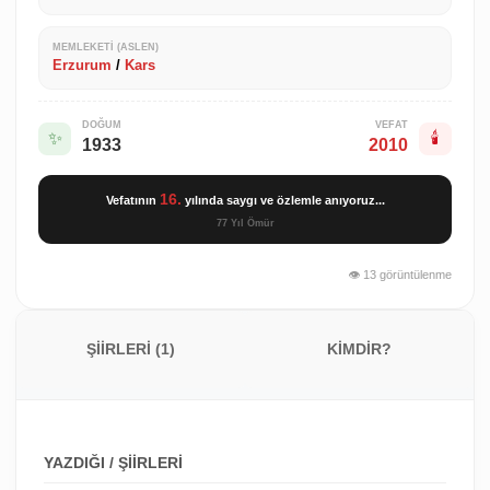
MEMLEKETI (ASLEN)
Erzurum
/
Kars
DOĞUM
VEFAT
✨
🕯️
1933
2010
16.
Vefatının
yılında saygı ve özlemle anıyoruz...
77 Yıl Ömür
👁️ 13 görüntülenme
ŞİİRLERİ (1)
KİMDİR?
YAZDIĞI / ŞİİRLERİ