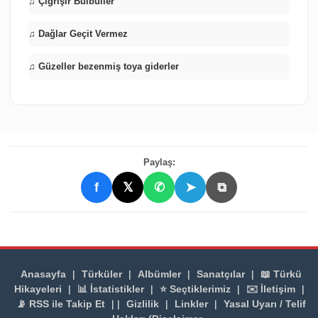
♫ Çığrışır Bülbüller
♫ Dağlar Geçit Vermez
♫ Güzeller bezenmiş toya giderler
Paylaş:
f
𝕏
✆
➤
⧉
Anasayfa
|
Türküler
|
Albümler
|
Sanatçılar
|
📖 Türkü
Hikayeleri
|
📊 İstatistikler
|
⭐ Seçtiklerimiz
|
✉️ İletişim
|
📡 RSS ile Takip Et
| |
Gizlilik
|
Linkler
|
Yasal Uyarı / Telif