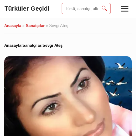
Türküler Geçidi
🔍
Anasayfa
»
Sanatçılar
»
Sevgi Ateş
Anasayfa
/
Sanatçılar
/
Sevgi Ateş