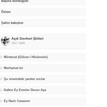
Başına döndüğüm
Özlem
Şahin bakışlım
Aşık Gevheri Şiirleri
SÖZ / ŞAİR
️
Müstezat (Gülzar-i Hüsünsün)
️
Merhamet kıl
️
Şu sinemdeki yareler sızılar
️
Kalkın Ey Erenler Durun Aya
️
Ey Nazlı Cananım