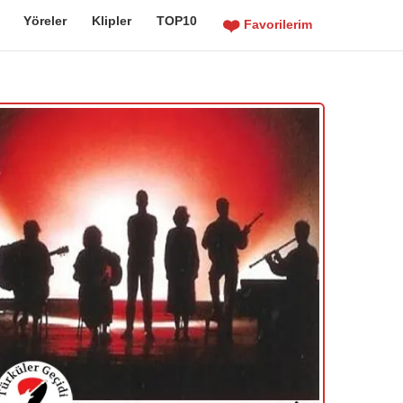
Yöreler
Klipler
TOP10
❤️
Favorilerim