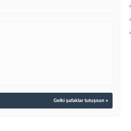
✍
✍
✍
Gelki şafaklar tutuşsun »