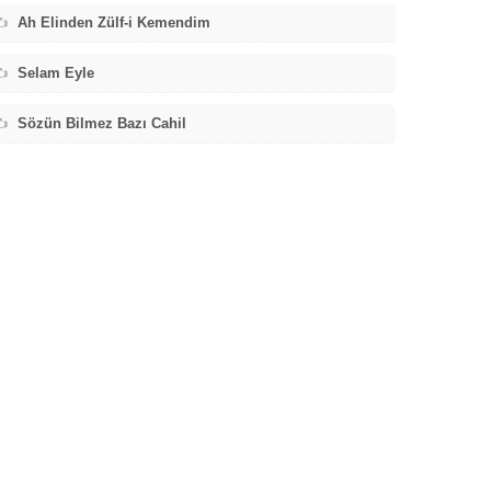
️
Ah Elinden Zülf-i Kemendim
️
Selam Eyle
️
Sözün Bilmez Bazı Cahil