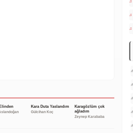
♫
EOYU OYNAT
♫
♫
EOYU OYNAT
✍
✍
✍
Elinden
Kara Duta Yaslandım
Karagözlüm çok
ağladım
✍
slandoğan
Gülcihan Koç
Zeynep Karababa
✍