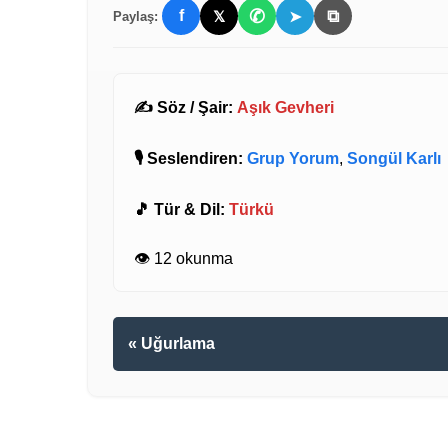
✆
⧉
f
𝕏
➤
Paylaş:
✍️ Söz / Şair:
Aşık Gevheri
🎙️ Seslendiren:
Grup Yorum
,
Songül Karlı
🎵 Tür & Dil:
Türkü
👁️ 12 okunma
« Uğurlama