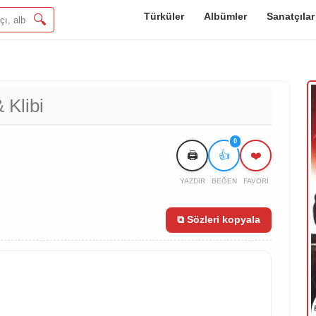
Türküler
Albümler
Sanatçılar
🔍
 Klibi
0
🖨️
👍
❤️
YAZDIR
BEĞEN
FAVORI
⧉ Sözleri kopyala