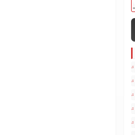
♫
♫
♫
♫
♫