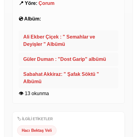
📍 Yöre:
Çorum
💿 Albüm:
Ali Ekber Çiçek : " Semahlar ve
Deyişler " Albümü
Güler Duman : "Dost Garip" albümü
Sabahat Akkiraz: " Şafak Söktü "
Albümü
👁️ 13 okunma
🏷️ İLGİLİ ETİKETLER
Hacı Bektaş Veli