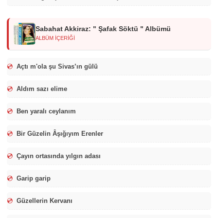
Sabahat Akkiraz: " Şafak Söktü " Albümü
ALBÜM İÇERİĞİ
💿
Açtı m'ola şu Sivas’ın gülü
💿
Aldım sazı elime
💿
Ben yaralı ceylanım
💿
Bir Güzelin Âşığıyım Erenler
💿
Çayın ortasında yılgın adası
💿
Garip garip
💿
Güzellerin Kervanı