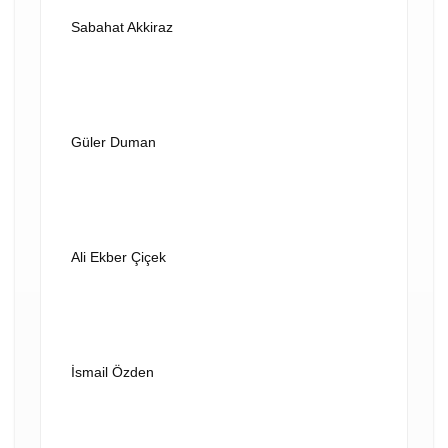
Sabahat Akkiraz
VİDEOYU OYNAT
Güler Duman
VİDEOYU OYNAT
Ali Ekber Çiçek
VİDEOYU OYNAT
İsmail Özden
VİDEOYU OYNAT