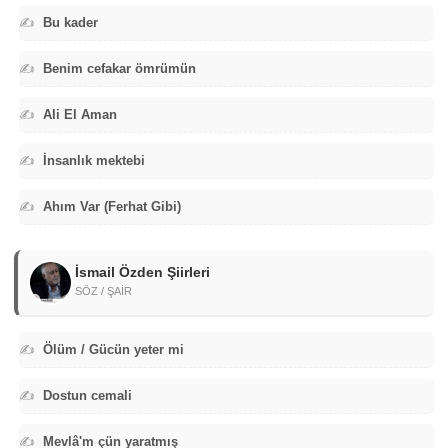
✍️
Bu kader
✍️
Benim cefakar ömrümün
✍️
Ali El Aman
✍️
İnsanlık mektebi
✍️
Ahım Var (Ferhat Gibi)
İsmail Özden Şiirleri
SÖZ / ŞAİR
✍️
Ölüm / Gücün yeter mi
✍️
Dostun cemali
✍️
Mevlâ'm çün yaratmış