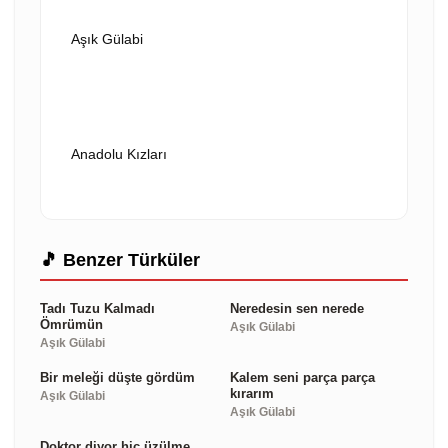
Aşık Gülabi
VİDEOYU OYNAT
Anadolu Kızları
🎵 Benzer Türküler
Tadı Tuzu Kalmadı
Neredesin sen nerede
Ömrümün
Aşık Gülabi
Aşık Gülabi
Bir meleği düşte gördüm
Kalem seni parça parça
kırarım
Aşık Gülabi
Aşık Gülabi
Doktor diyor hiç üzülme