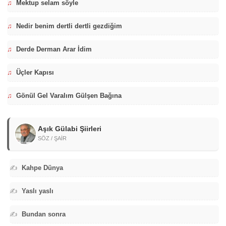
♫
Mektup selam söyle
♫
Nedir benim dertli dertli gezdiğim
♫
Derde Derman Arar İdim
♫
Üçler Kapısı
♫
Gönül Gel Varalım Gülşen Bağına
Aşık Gülabi Şiirleri
SÖZ / ŞAİR
✍️
Kahpe Dünya
✍️
Yaslı yaslı
✍️
Bundan sonra