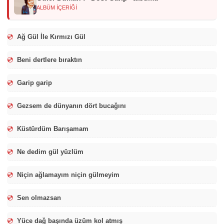
ALBÜM İÇERİĞİ
💿
Ağ Gül İle Kırmızı Gül
💿
Beni dertlere bıraktın
💿
Garip garip
💿
Gezsem de dünyanın dört bucağını
💿
Küstürdüm Barışamam
💿
Ne dedim gül yüzlüm
💿
Niçin ağlamayım niçin gülmeyim
💿
Sen olmazsan
💿
Yüce dağ başında üzüm kol atmış