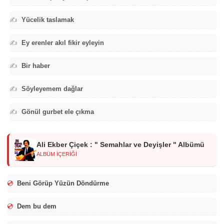
✍️
Yücelik taslamak
✍️
Ey erenler akıl fikir eyleyin
✍️
Bir haber
✍️
Söyleyemem dağlar
✍️
Gönül gurbet ele çıkma
Ali Ekber Çiçek : " Semahlar ve Deyişler " Albümü
ALBÜM İÇERİĞİ
💿
Beni Görüp Yüzün Döndürme
💿
Dem bu dem