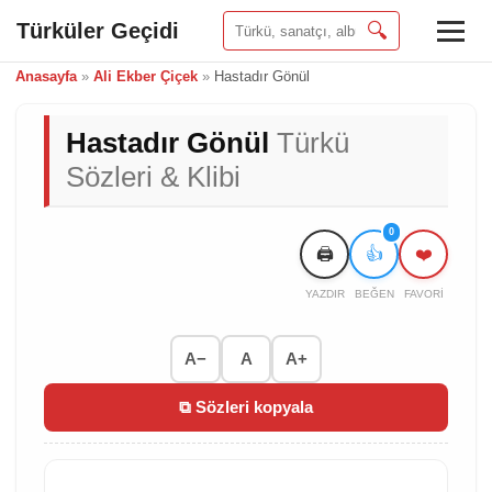
Türküler Geçidi
🔍
Anasayfa
»
Ali Ekber Çiçek
»
Hastadır Gönül
Hastadır Gönül
Türkü
Sözleri & Klibi
0
🖨️
👍
❤️
YAZDIR
BEĞEN
FAVORI
A−
A
A+
⧉ Sözleri kopyala