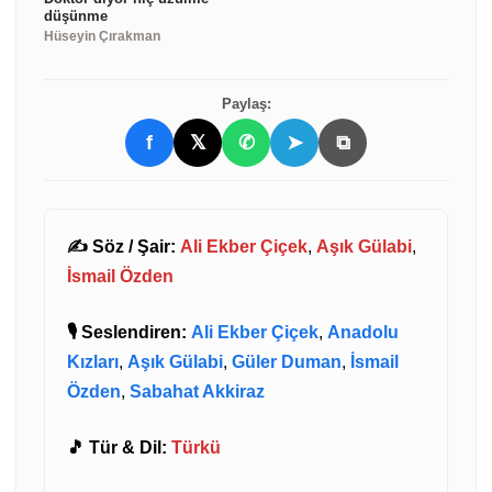
düşünme
Hüseyin Çırakman
Paylaş:
f
𝕏
✆
➤
⧉
✍️ Söz / Şair:
Ali Ekber Çiçek
,
Aşık Gülabi
,
İsmail Özden
🎙️ Seslendiren:
Ali Ekber Çiçek
,
Anadolu
Kızları
,
Aşık Gülabi
,
Güler Duman
,
İsmail
Özden
,
Sabahat Akkiraz
🎵 Tür & Dil:
Türkü