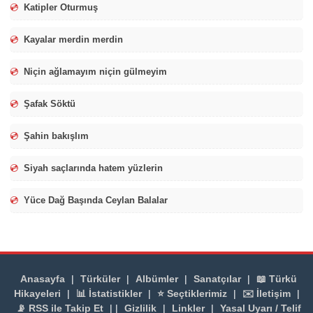
💿
Katipler Oturmuş
💿
Kayalar merdin merdin
💿
Niçin ağlamayım niçin gülmeyim
💿
Şafak Söktü
💿
Şahin bakışlım
💿
Siyah saçlarında hatem yüzlerin
💿
Yüce Dağ Başında Ceylan Balalar
Anasayfa
|
Türküler
|
Albümler
|
Sanatçılar
|
📖 Türkü
Hikayeleri
|
📊 İstatistikler
|
⭐ Seçtiklerimiz
|
✉️ İletişim
|
📡 RSS ile Takip Et
| |
Gizlilik
|
Linkler
|
Yasal Uyarı / Telif