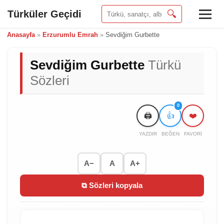
Türküler Geçidi
🔍
Anasayfa
»
Erzurumlu Emrah
»
Sevdiğim Gurbette
Sevdiğim Gurbette
Türkü
Sözleri
0
🖨️
👍
❤️
YAZDIR
BEĞEN
FAVORI
A−
A
A+
⧉ Sözleri kopyala