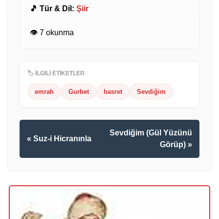
🎵 Tür & Dil:
Şiir
👁️ 7 okunma
🏷️ İLGİLİ ETİKETLER
emrah
Gurbet
hasret
Sevdiğim
Sevdiğim (Gül Yüzünü
« Suz-i Hicranınla
Görüp) »