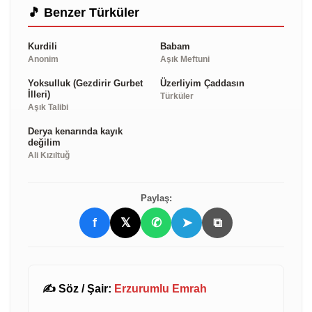
🎵 Benzer Türküler
Kurdili
Babam
Anonim
Aşık Meftuni
Yoksulluk (Gezdirir Gurbet
Üzerliyim Çaddasın
İlleri)
Türküler
Aşık Talibi
Derya kenarında kayık
değilim
Ali Kızıltuğ
Paylaş:
f
𝕏
✆
➤
⧉
✍️ Söz / Şair:
Erzurumlu Emrah