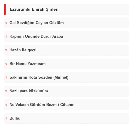
Erzurumlu Emrah Şiirleri
♫
Gel Sevdiğim Ceylan Gözlüm
♫
Kapının Önünde Durur Araba
♫
Hazân ile geçti
♫
Bir Name Yazmışım
♫
Sakınırım Kötü Sözden (Minnet)
♫
Nazlı yare küskünüm
♫
Ne Vefasın Gördüm Bezm-i Cihanın
♫
Bülbül