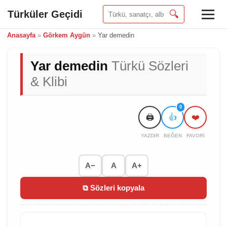
Türküler Geçidi
🔍
Anasayfa
»
Görkem Aygün
»
Yar demedin
Yar demedin
Türkü Sözleri
& Klibi
0
🖨️
👍
❤️
YAZDIR
BEĞEN
FAVORI
A−
A
A+
⧉ Sözleri kopyala