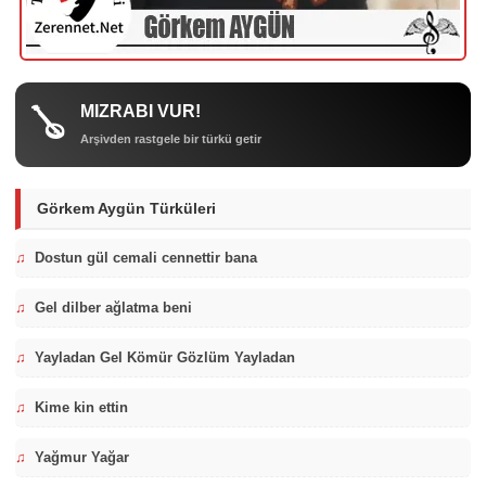
MIZRABI VUR!
🪕
Arşivden rastgele bir türkü getir
Görkem Aygün Türküleri
♫
Dostun gül cemali cennettir bana
♫
Gel dilber ağlatma beni
♫
Yayladan Gel Kömür Gözlüm Yayladan
♫
Kime kin ettin
♫
Yağmur Yağar