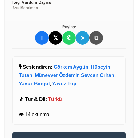
Keçi Vurdum Bayıra
Asu Maralman
Paylaş:
f
𝕏
✆
➤
⧉
🎙️ Seslendiren:
Görkem Aygün
,
Hüseyin
Turan
,
Münevver Özdemir
,
Sevcan Orhan
,
Yavuz Bingöl
,
Yavuz Top
🎵 Tür & Dil:
Türkü
👁️ 14 okunma