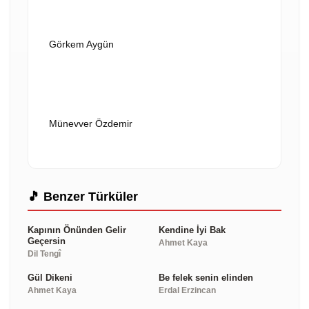
Görkem Aygün
VİDEOYU OYNAT
Münevver Özdemir
🎵 Benzer Türküler
Kapının Önünden Gelir
Kendine İyi Bak
Geçersin
Ahmet Kaya
Dil Tengî
Gül Dikeni
Be felek senin elinden
Ahmet Kaya
Erdal Erzincan