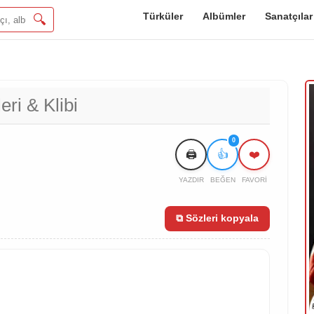
Türküler
Albümler
Sanatçılar
🔍
eri & Klibi
0
🖨️
👍
❤️
YAZDIR
BEĞEN
FAVORI
⧉ Sözleri kopyala