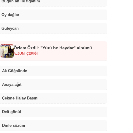
Bugün ah ile figanım
Oy dağlar
Güleycan
Özlem Özdil: "Yürü be Haydar" albümü
ALBÜM İÇERİĞİ
Ak Göğsünde
Anaya ağıt
Çekme Halay Başını
Deli gönül
Dinle sözüm