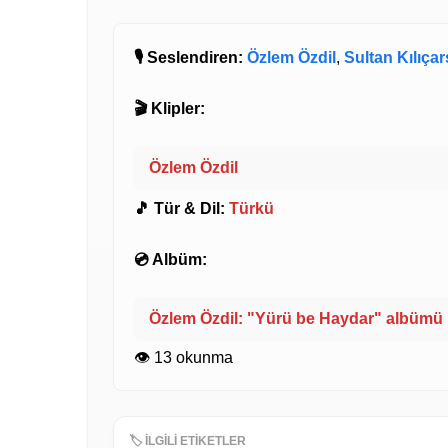
🎙️ Seslendiren:
Özlem Özdil
,
Sultan Kılıça
🎬 Klipler:
Özlem Özdil
🎵 Tür & Dil:
Türkü
💿 Albüm:
Özlem Özdil: "Yürü be Haydar" albümü
👁️ 13 okunma
🏷️ İLGİLİ ETİKETLER