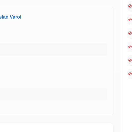
💿
rslan Varol
💿
💿
💿
💿
💿