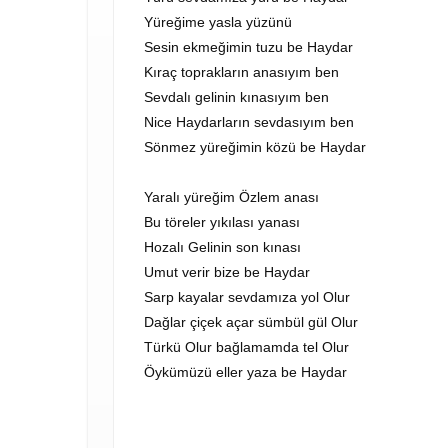
Yüreğime yasla yüzünü
Sesin ekmeğimin tuzu be Haydar
Kıraç toprakların anasıyım ben
Sevdalı gelinin kınasıyım ben
Nice Haydarların sevdasıyım ben
Sönmez yüreğimin közü be Haydar
Yaralı yüreğim Özlem anası
Bu töreler yıkılası yanası
Hozalı Gelinin son kınası
Umut verir bize be Haydar
Sarp kayalar sevdamıza yol Olur
Dağlar çiçek açar sümbül gül Olur
Türkü Olur bağlamamda tel Olur
Öykümüzü eller yaza be Haydar
VİD