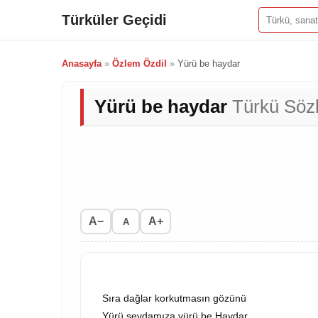
Türküler Geçidi
Anasayfa
»
Özlem Özdil
»
Yürü be haydar
Yürü be haydar
Türkü Sözl
A−
A+
A
Sıra dağlar korkutmasın gözünü
Yürü sevdamıza yürü be Haydar