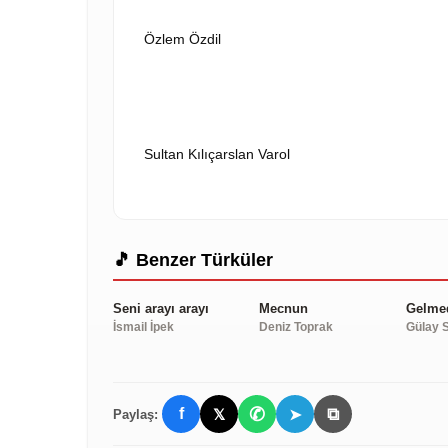
Özlem Özdil
VİD
Sultan Kılıçarslan Varol
🎵 Benzer Türküler
Seni arayı arayı
Mecnun
Gelmed
İsmail İpek
Deniz Toprak
Gülay 
✆
⧉
f
𝕏
➤
Paylaş: