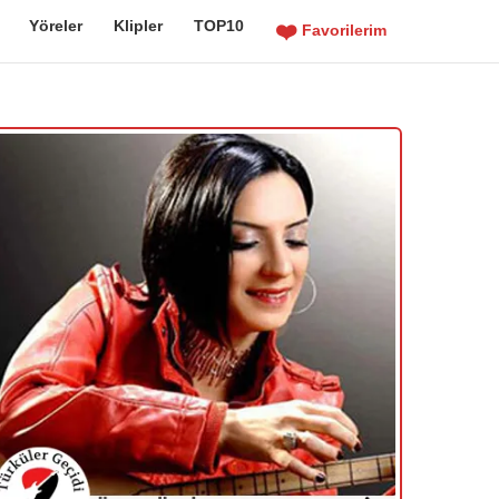
Yöreler
Klipler
TOP10
❤️
Favorilerim