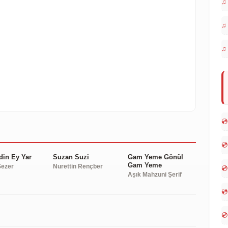
♫
♫
EOYU OYNAT
♫
💿
💿
in Ey Yar
Suzan Suzi
Gam Yeme Gönül
Gam Yeme
Sezer
Nurettin Rençber
💿
Aşık Mahzuni Şerif
💿
💿