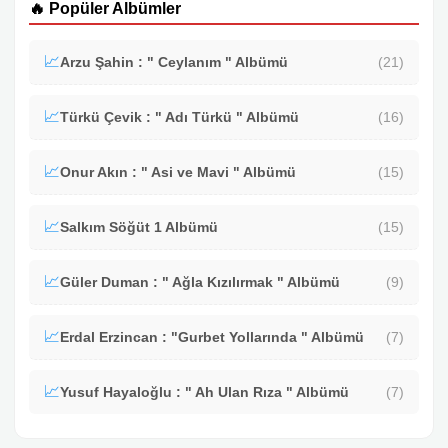
🔥 Popüler Albümler
📈
Arzu Şahin : " Ceylanım " Albümü
(21)
📈
Türkü Çevik : " Adı Türkü " Albümü
(16)
📈
Onur Akın : " Asi ve Mavi " Albümü
(15)
📈
Salkım Söğüt 1 Albümü
(15)
📈
Güler Duman : " Ağla Kızılırmak " Albümü
(9)
📈
Erdal Erzincan : "Gurbet Yollarında " Albümü
(7)
📈
Yusuf Hayaloğlu : " Ah Ulan Rıza " Albümü
(7)