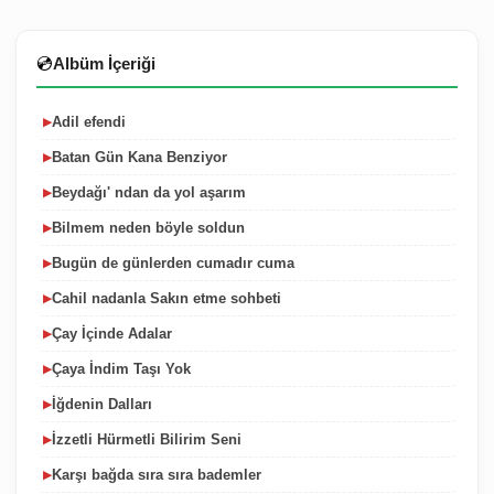
💿
Albüm İçeriği
Adil efendi
▶
Batan Gün Kana Benziyor
▶
Beydağı' ndan da yol aşarım
▶
Bilmem neden böyle soldun
▶
Bugün de günlerden cumadır cuma
▶
Cahil nadanla Sakın etme sohbeti
▶
Çay İçinde Adalar
▶
Çaya İndim Taşı Yok
▶
İğdenin Dalları
▶
İzzetli Hürmetli Bilirim Seni
▶
Karşı bağda sıra sıra bademler
▶