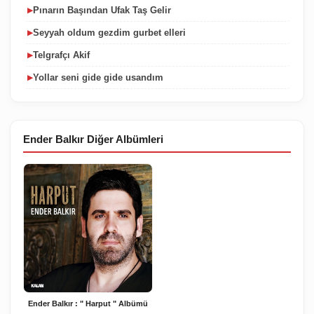
Pınarın Başından Ufak Taş Gelir
▶
Seyyah oldum gezdim gurbet elleri
▶
Telgrafçı Akif
▶
Yollar seni gide gide usandım
▶
Ender Balkır Diğer Albümleri
Ender Balkır : " Harput " Albümü