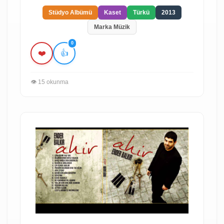
Stüdyo Albümü
Kaset
Türkü
2013
Marka Müzik
0
❤️
👍
👁️ 15 okunma